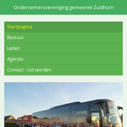
Ondernemersvereniging gemeente Zuidhorn
Startpagina
Bestuur
Leden
Agenda
Contact - Lid worden